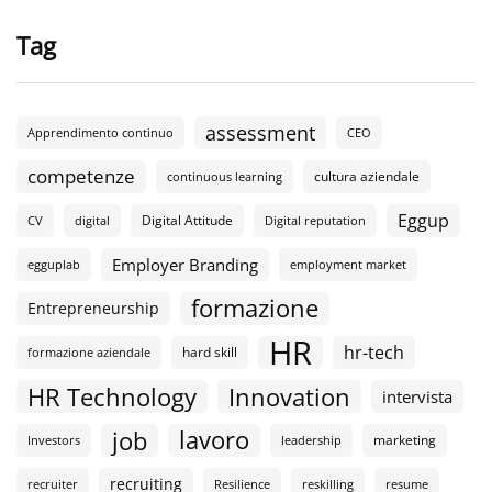
Tag
assessment
Apprendimento continuo
CEO
competenze
cultura aziendale
continuous learning
Eggup
Digital Attitude
CV
digital
Digital reputation
Employer Branding
egguplab
employment market
formazione
Entrepreneurship
HR
hr-tech
hard skill
formazione aziendale
HR Technology
Innovation
intervista
lavoro
job
marketing
Investors
leadership
recruiting
recruiter
Resilience
reskilling
resume