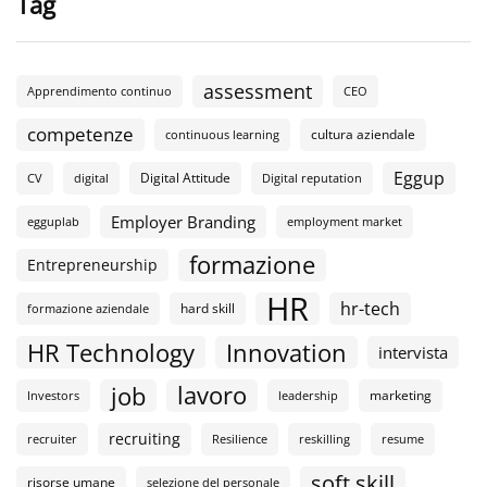
Tag
assessment
Apprendimento continuo
CEO
competenze
cultura aziendale
continuous learning
Eggup
Digital Attitude
CV
digital
Digital reputation
Employer Branding
egguplab
employment market
formazione
Entrepreneurship
HR
hr-tech
hard skill
formazione aziendale
HR Technology
Innovation
intervista
lavoro
job
marketing
Investors
leadership
recruiting
recruiter
Resilience
reskilling
resume
soft skill
risorse umane
selezione del personale