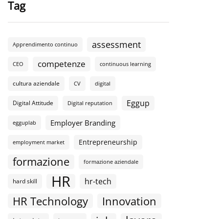
Tag
assessment
Apprendimento continuo
competenze
CEO
continuous learning
cultura aziendale
CV
digital
Eggup
Digital Attitude
Digital reputation
Employer Branding
egguplab
Entrepreneurship
employment market
formazione
formazione aziendale
HR
hr-tech
hard skill
HR Technology
Innovation