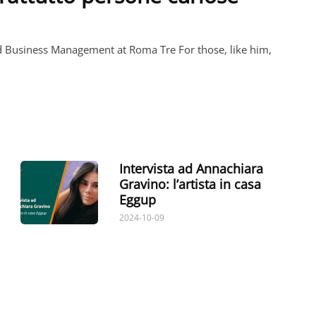
nd Business Management at Roma Tre For those, like him,
Intervista ad Annachiara
Gravino: l’artista in casa
Eggup
2024-10-09