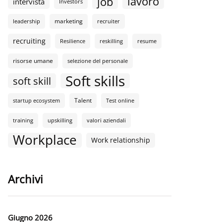
lavoro
job
intervista
Investors
marketing
leadership
recruiter
recruiting
Resilience
reskilling
resume
risorse umane
selezione del personale
Soft skills
soft skill
Talent
startup ecosystem
Test online
training
upskilling
valori aziendali
Workplace
Work relationship
Archivi
Giugno 2026