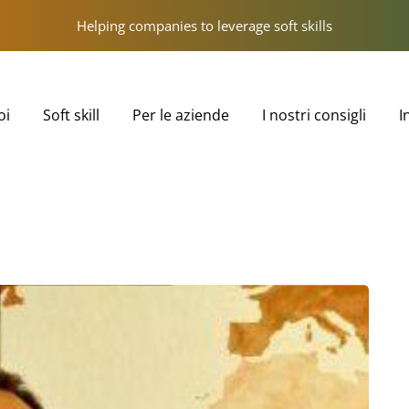
Helping companies to leverage soft skills
oi
Soft skill
Per le aziende
I nostri consigli
I