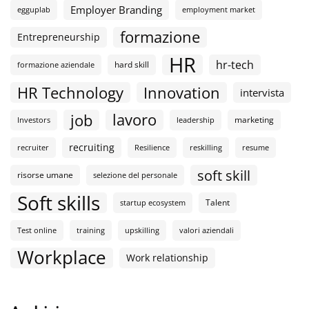
Employer Branding
egguplab
employment market
formazione
Entrepreneurship
HR
hr-tech
hard skill
formazione aziendale
HR Technology
Innovation
intervista
lavoro
job
marketing
Investors
leadership
recruiting
recruiter
Resilience
reskilling
resume
soft skill
risorse umane
selezione del personale
Soft skills
Talent
startup ecosystem
Test online
training
upskilling
valori aziendali
Workplace
Work relationship