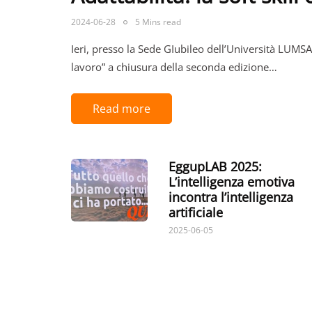
2024-06-28
5 Mins read
Ieri, presso la Sede GIubileo dell’Università LUMSA, 
lavoro” a chiusura della seconda edizione…
Read more
EggupLAB 2025:
L’intelligenza emotiva
incontra l’intelligenza
artificiale
2025-06-05