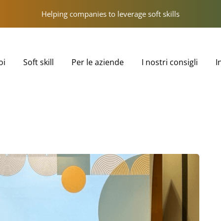
Helping companies to leverage soft skills
oi
Soft skill
Per le aziende
I nostri consigli
I