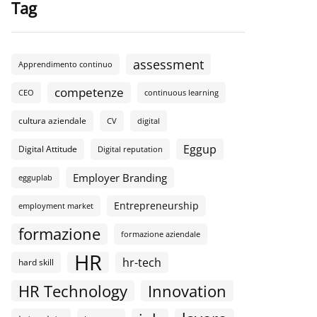
Tag
assessment
Apprendimento continuo
competenze
CEO
continuous learning
cultura aziendale
CV
digital
Eggup
Digital Attitude
Digital reputation
Employer Branding
egguplab
Entrepreneurship
employment market
formazione
formazione aziendale
HR
hr-tech
hard skill
HR Technology
Innovation