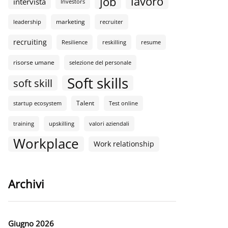
lavoro
job
intervista
Investors
marketing
leadership
recruiter
recruiting
Resilience
reskilling
resume
risorse umane
selezione del personale
Soft skills
soft skill
Talent
startup ecosystem
Test online
training
upskilling
valori aziendali
Workplace
Work relationship
Archivi
Giugno 2026