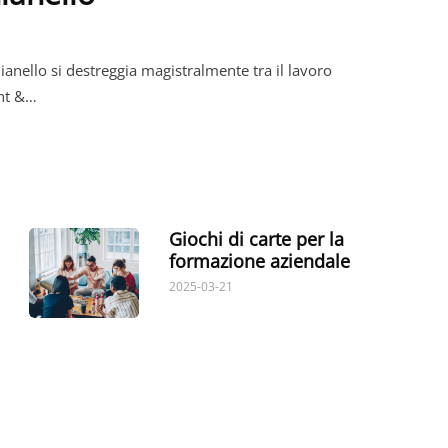
anello si destreggia magistralmente tra il lavoro
ent &…
Giochi di carte per la
formazione aziendale
2025-03-21