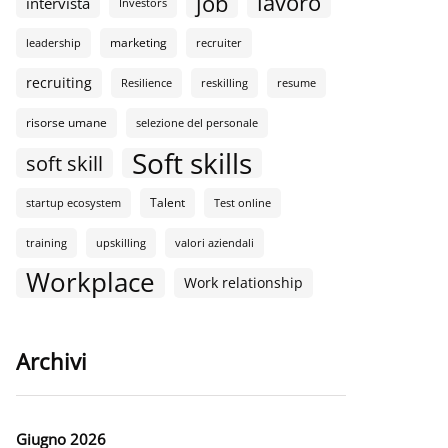
lavoro
job
intervista
Investors
marketing
leadership
recruiter
recruiting
Resilience
reskilling
resume
risorse umane
selezione del personale
Soft skills
soft skill
Talent
startup ecosystem
Test online
training
upskilling
valori aziendali
Workplace
Work relationship
Archivi
Giugno 2026