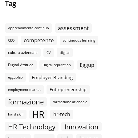
Tag
assessment
Apprendimento continuo
competenze
CEO
continuous learning
cultura aziendale
CV
digital
Eggup
Digital Attitude
Digital reputation
Employer Branding
egguplab
Entrepreneurship
employment market
formazione
formazione aziendale
HR
hr-tech
hard skill
HR Technology
Innovation