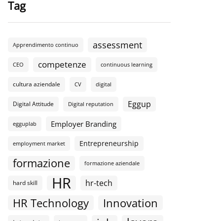
Tag
assessment
Apprendimento continuo
competenze
CEO
continuous learning
cultura aziendale
CV
digital
Eggup
Digital Attitude
Digital reputation
Employer Branding
egguplab
Entrepreneurship
employment market
formazione
formazione aziendale
HR
hr-tech
hard skill
HR Technology
Innovation