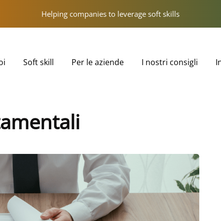
Helping companies to leverage soft skills
oi
Soft skill
Per le aziende
I nostri consigli
I
amentali