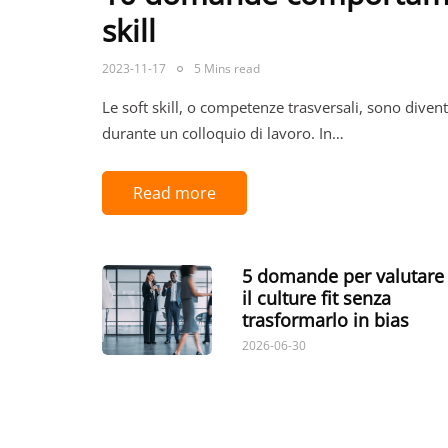
skill
2023-11-17
5 Mins read
Le soft skill, o competenze trasversali, sono diven
durante un colloquio di lavoro. In…
Read more
5 domande per valutare
il culture fit senza
trasformarlo in bias
2026-06-30