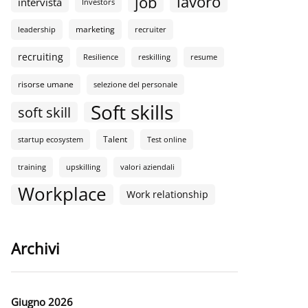
lavoro
job
intervista
Investors
marketing
leadership
recruiter
recruiting
Resilience
reskilling
resume
risorse umane
selezione del personale
Soft skills
soft skill
Talent
startup ecosystem
Test online
training
upskilling
valori aziendali
Workplace
Work relationship
Archivi
Giugno 2026