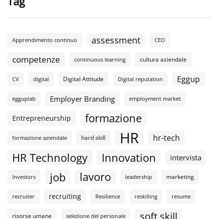
Tag
assessment
Apprendimento continuo
CEO
competenze
cultura aziendale
continuous learning
Eggup
Digital Attitude
CV
digital
Digital reputation
Employer Branding
egguplab
employment market
formazione
Entrepreneurship
HR
hr-tech
hard skill
formazione aziendale
HR Technology
Innovation
intervista
lavoro
job
marketing
Investors
leadership
recruiting
recruiter
Resilience
reskilling
resume
soft skill
risorse umane
selezione del personale