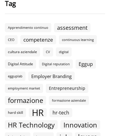
Tag
assessment
Apprendimento continuo
competenze
CEO
continuous learning
cultura aziendale
CV
digital
Eggup
Digital Attitude
Digital reputation
Employer Branding
egguplab
Entrepreneurship
employment market
formazione
formazione aziendale
HR
hr-tech
hard skill
HR Technology
Innovation