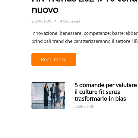
nuovo
2024-01-26
9 Mins read
Innovazione, benessere, competenze: basterebbero
principali trend che caratterizzeranno il settore H
Read more
5 domande per valutare
il culture fit senza
trasformarlo in bias
2026-06-30