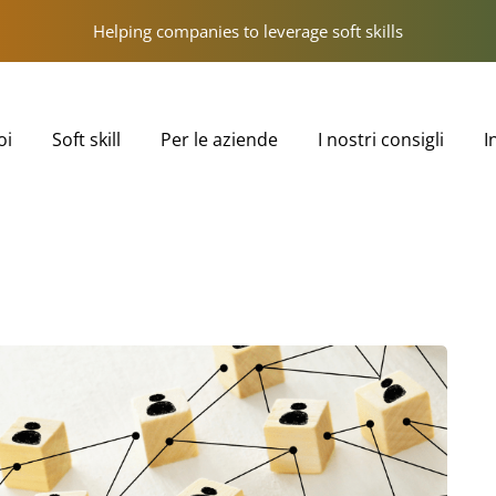
Helping companies to leverage soft skills
oi
Soft skill
Per le aziende
I nostri consigli
I