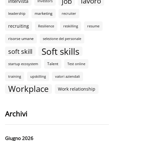
lavoro
job
intervista
Investors
marketing
leadership
recruiter
recruiting
Resilience
reskilling
resume
risorse umane
selezione del personale
Soft skills
soft skill
Talent
startup ecosystem
Test online
training
upskilling
valori aziendali
Workplace
Work relationship
Archivi
Giugno 2026