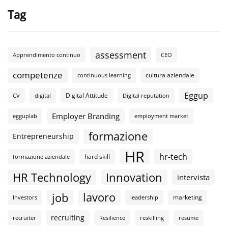
Tag
assessment
Apprendimento continuo
CEO
competenze
cultura aziendale
continuous learning
Eggup
Digital Attitude
CV
digital
Digital reputation
Employer Branding
egguplab
employment market
formazione
Entrepreneurship
HR
hr-tech
hard skill
formazione aziendale
HR Technology
Innovation
intervista
lavoro
job
marketing
Investors
leadership
recruiting
recruiter
Resilience
reskilling
resume