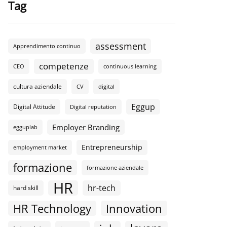
Tag
assessment
Apprendimento continuo
competenze
CEO
continuous learning
cultura aziendale
CV
digital
Eggup
Digital Attitude
Digital reputation
Employer Branding
egguplab
Entrepreneurship
employment market
formazione
formazione aziendale
HR
hr-tech
hard skill
HR Technology
Innovation