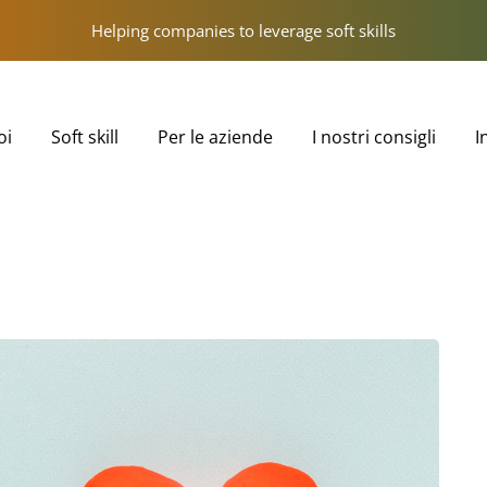
Helping companies to leverage soft skills
oi
Soft skill
Per le aziende
I nostri consigli
I