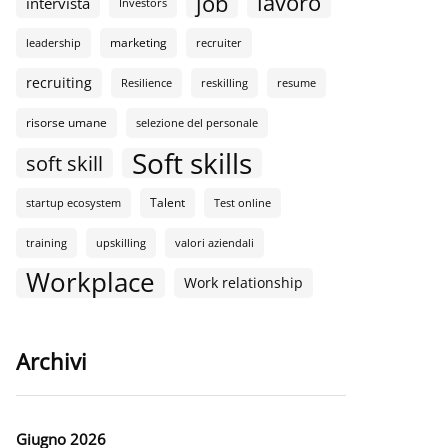
lavoro
job
intervista
Investors
marketing
leadership
recruiter
recruiting
Resilience
reskilling
resume
risorse umane
selezione del personale
Soft skills
soft skill
Talent
startup ecosystem
Test online
training
upskilling
valori aziendali
Workplace
Work relationship
Archivi
Giugno 2026