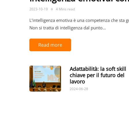
2023-10-19
4 Mins read
L’intelligenza emotiva è una competenza che sta
Non si tratta di intelligenza dal punto…
Read more
Adattabilità: la soft skill
chiave per il futuro del
lavoro
2024-06-28